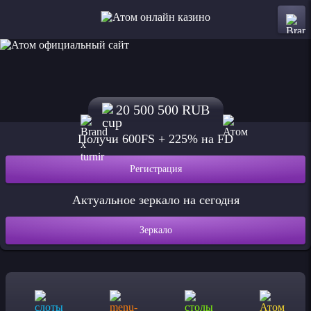
20 500 500 RUB
Получи 600FS + 225% на FD
Регистрация
Актуальное зеркало на сегодня
Зеркало