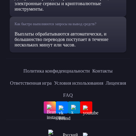
электронные сервисы и криптовалютные
инструменты.
Как быстро выполняются запросы на вывод средств?
Выплаты обрабатываются автоматически, и
большинство переводов поступает в течение
нескольких минут или часов.
Политика конфиденциальности
Контакты
Ответственная игра
Условия использования
Лицензия
FAQ
Русский